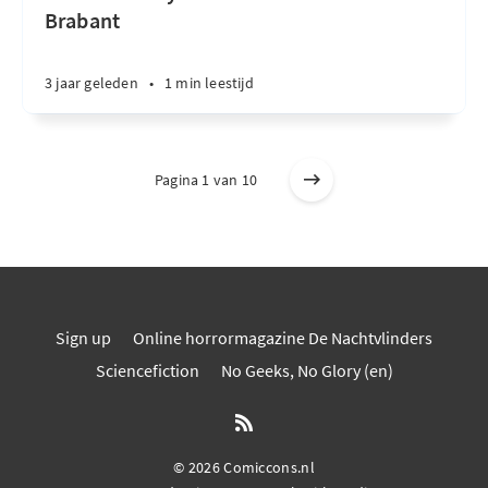
Brabant
3 jaar geleden
•
1 min leestijd
Pagina 1 van 10
Sign up
Online horrormagazine De Nachtvlinders
Sciencefiction
No Geeks, No Glory (en)
© 2026 Comiccons.nl