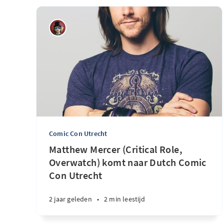
Comic Con Utrecht
Matthew Mercer (Critical Role,
Overwatch) komt naar Dutch Comic
Con Utrecht
2 jaar geleden
•
2 min leestijd