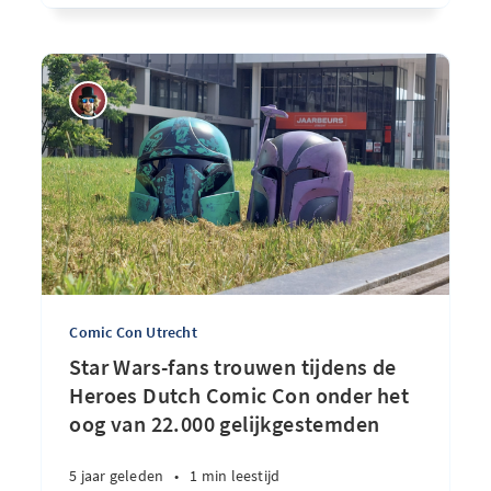
Comic Con Utrecht
Star Wars-fans trouwen tijdens de
Heroes Dutch Comic Con onder het
oog van 22.000 gelijkgestemden
5 jaar geleden
•
1 min leestijd