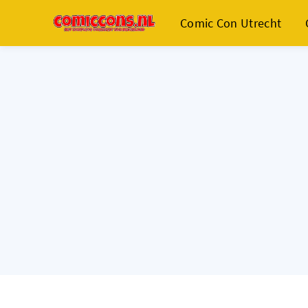
Comic Con Utrecht